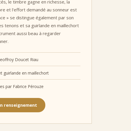
tés, le timbre gagne en richesse, la
ore et l'effort demandé au sonneur est
ance » se distingue également par son
s tenons et sa guirlande en maillechort
strument aussi beau à regarder
nner.
eoffroy Doucet Riau
t guirlande en maillechort
ées par Fabrice Pérouze
n renseignement