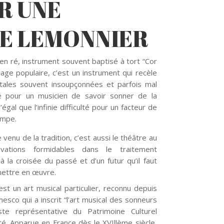
R UNE
E LEMONNIER
n ré, instrument souvent baptisé à tort “Cor
age populaire, c’est un instrument qui recèle
tales souvent insoupçonnées et parfois mal
lté pour un musicien de savoir sonner de la
gal que l’infinie difficulté pour un facteur de
ompe.
venu de la tradition, c’est aussi le théâtre au
ovations formidables dans le traitement
 la croisée du passé et d’un futur qu’il faut
ettre en œuvre.
t un art musical particulier, reconnu depuis
sco qui a inscrit “l’art musical des sonneurs
ste représentative du Patrimoine Culturel
é. Apparue en France dès le XVIllème siècle,