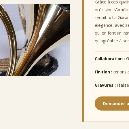
Grâce à ces quali
précision s'améli
réduit. « La Gar
élégance, avec se
qui en font un in
qu'agréable à so
Collaboration :
G
Finition :
tenons e
Gravures :
réalis
Demander u