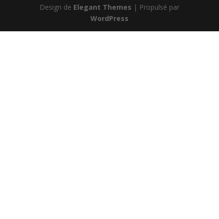
Design de
Elegant Themes
| Propulsé par
WordPress